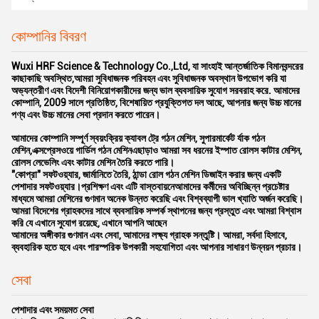
কোম্পানির বিবরণ
Wuxi HRF Science & Technology Co.,Ltd, যা সাংহাই আন্তর্জাতিক বিমানবন্দরের
কাছাকাছি অবস্থিত,আমরা সুবিধাজনক পরিবহন এবং সুবিধাজনক অবস্থান উপভোগ করি যা
অভ্যন্তরীণ এবং বিদেশী বিনিয়োগকারীদের জন্য ভাল ব্যবসায়িক সুযোগ সরবরাহ করে. আমাদের
কোম্পানি, 2009 সালে প্রতিষ্ঠিত, বিশেষায়িত প্রযুক্তিগত দল আছে, আপনার জন্য উচ্চ মানের
পণ্য এবং উচ্চ মানের সেবা প্রদান করতে পারেন।
আমাদের কোম্পানি সম্পূর্ণ স্বয়ংক্রিয় ক্যাবল ট্রে গঠন মেশিন, সুপারমার্কেট র্যাক গঠন
মেশিন,এক্সপ্রেসওয়ে গার্ডিল গঠন মেশিনএছাড়াও আমরা সব ধরনের ইস্পাত রোলস কাটার মেশিন,
রোলস লেভেলিং এবং কাটার মেশিন তৈরি করতে পারি।
"কোপ্রা" সফটওয়্যার, জার্মানিতে তৈরি, ঠান্ডা রোল গঠন মেশিন ডিজাইন করার জন্য একটি
পেশাদার সফটওয়্যার।প্রশিক্ষণ এবং এটি বাস্তবায়নেআমাদের কর্মীদের অবিচ্ছিন্ন প্রচেষ্টার
মাধ্যমে আমরা মেশিনের গুণমান অনেক উন্নত করেছি এবং বিশ্বব্যাপী ভাল খ্যাতি অর্জন করেছি।
আমরা বিদেশের গ্রাহকদের সাথে ব্যবসায়িক সম্পর্ক স্থাপনের জন্য প্রস্তুত এবং আমরা বিশ্বাস
করি যে এখানে সুযোগ রয়েছে, এখানে আপনি আছেন
আমাদের অঙ্গীকার গুণমান এবং সেবা, আমাদের লক্ষ্য গ্রাহক সন্তুষ্টি। আমরা, সর্বদা হিসাবে,
ব্যবহারিক হতে হবে এবং পারস্পরিক উপকারী সহযোগিতা এবং আপনার সাধারণ উন্নয়ন প্রচার।
সেবা
পেশাদার এবং সময়মত সেবা