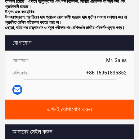
তালিকা রয়েছে। এখানে প্রযুক্তিগত এবং দক্ষ বিশেষজ্ঞ, সিনিয়র বৈদেশিক বাণিজ্য কর্মী এবং
প্রকৌশলী রয়েছে।
উন্নত এবং ব্যবহারিক
উদাহরণস্বরূপ, প্রাচীরের ছাদ প্যানেল রোল ফর্মিং সরঞ্জাম ছাদ ফুটোর সমস্যা সমাধান করে যা
প্রচলিত মেশিন পরিচালনা করতে পারে না।
এছাড়া, বহিরাগত তত্ত্বাবধান ও নমুনা পরীক্ষার পর মেশিনগুলি জাতীয় পরিদর্শন-মুক্ত পণ্য।
যোগাযোগ
যোগাযোগ:
Mr. Sales
টেলিফোন:
+86 15961895852
এখনই যোগাযোগ করুন
আমাদের মেইল করুন