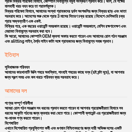
প্রাক বিক্রয় পরিষেবা হিসাবে, কোম্পানি বিনামূল্যে নমুনা সংস্করণ প্রদান করে। ভাল, যে পক্ষের
মালবাহী খরচ বহন করে তা পরামর্শমূলক।
বিক্রয় পরিষেবা হিসাবে, আমাদের সংস্থা গ্রাহকদের দুর্বল অংশগুলির জন্য বিক্রয় ছাড় এবং ভাতা
সরবরাহ করে। আদেশের শুরু থেকে প্রায় 3 মাসের বিতরণ চক্র রয়েছে।বিদেশে ডেলিভারি চক্র
প্রায় অভ্যন্তরীণ এক একই.
বিক্রির পরে, এক বছরের ওয়ারেন্টি সময়কাল রয়েছে। ওয়ারেন্টি সময়কালে, মেশিন রক্ষণাবেক্ষণ এবং
মেরামত বিনামূল্যে সরবরাহ করা হবে।
কি আরো, আমাদের কোম্পানি OEM ব্যবসা অফার করতে পারেন এবং আমাদের রোল গঠন সরঞ্জাম
এবং slitting লাইন, দৈর্ঘ্য লাইন কাটা সঙ্গে গ্রাহকদের জন্য বিনামূল্যে সহজ প্রদান।
ইতিহাস
সুবিধাজনক পরিবহন
আমাদের কারখানাটি উক্সি শহরে অবস্থিত, সাংহাই শহরের কাছে বন্ধ (দুই ঘন্টা দূরে), যা আপনার
জন্য স্বল্প সময় এবং কম খরচে পরিবহন ব্যয় সরবরাহ করে।
আমাদের দল
পণ্যের সম্পূর্ণ পরিসীমা
আমরা রোল গঠন সরঞ্জাম সব ধরনের প্রদান করতে পারেন যা আপনার প্রয়োজনীয়তা হিসাবে সব
ধরনের আকৃতি গঠনের জন্য ব্যবহার করা যেতে পারে। কোম্পানী ক্লায়েন্ট এর প্রয়োজনীয়তা জন্য
অ-মানক পণ্য করতে পারেন।
বিশেষায়িত
এখানে বিশেষায়িত প্রযুক্তিগত কর্মী এবং গুণমান নিশ্চিতকরণের জন্য দায়ী অভিজ্ঞ দলের একটি