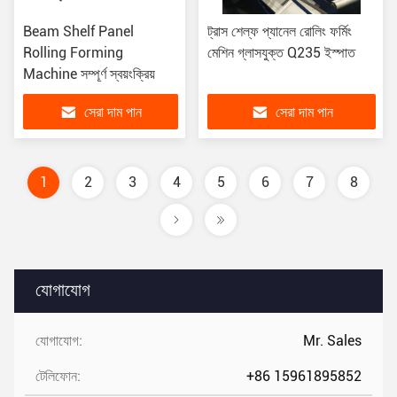
Beam Shelf Panel
ট্রাস শেল্ফ প্যানেল রোলিং ফর্মিং
Rolling Forming
মেশিন গ্লাসযুক্ত Q235 ইস্পাত
Machine সম্পূর্ণ স্বয়ংক্রিয়
সেরা দাম পান
সেরা দাম পান
1
2
3
4
5
6
7
8
যোগাযোগ
যোগাযোগ:
Mr. Sales
টেলিফোন:
+86 15961895852