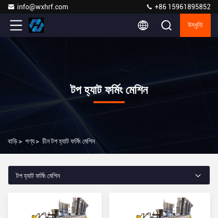
info@wxhrf.com
+86 15961895852
উদ্ধৃতি
টপ হ্যাট ফর্মিং মেশিন
বাড়ি
>
পণ্য
>
চীন টপ হ্যাট ফর্মিং মেশিন
টপ হ্যাট ফর্মিং মেশিন