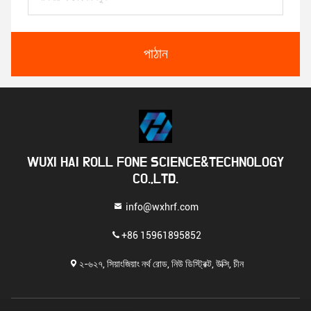
পাঠান
WUXI HAI ROLL FONE SCIENCE&TECHNOLOGY
CO.,LTD.
info@wxhrf.com
+86 15961895852
২-৬২৭, সিয়াংজিয়াং নর্থ রোড, নিউ ডিস্ট্রিক্ট, উক্সি, চীন