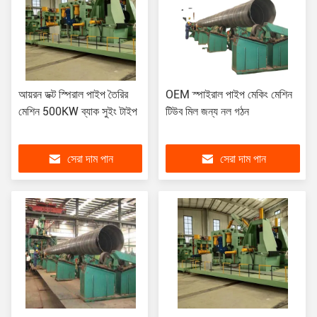
আয়রন ডক্ট স্পিরাল পাইপ তৈরির
OEM স্পাইরাল পাইপ মেকিং মেশিন
মেশিন 500KW ব্যাক সুইং টাইপ
টিউব মিল জন্য নল গঠন
সেরা দাম পান
সেরা দাম পান