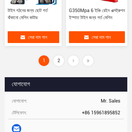
টাইল গঠনের জন্য ছোট গর্ত
G350Mpa 6 ইঞ্চি রেইন এক্সট্রুশন
বাঁকানো মেশিন কাটার
ইস্পাত টাইল জন্য গর্ত মেশিন
সেরা দাম পান
সেরা দাম পান
1
2
যোগাযোগ
যোগাযোগ:
Mr. Sales
টেলিফোন:
+86 15961895852