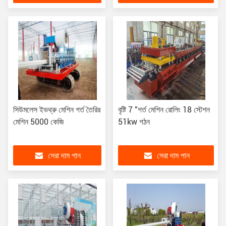
সিউমলেস ইভথ্রু মেশিন গর্ত তৈরির
বৃষ্টি 7 "গর্ত মেশিন রোলিং 18 স্টেশন
মেশিন 5000 কেজি
51kw গঠন
সেরা দাম পান
সেরা দাম পান