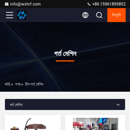
info@wxhrf.com
+86 15961895852
উদ্ধৃতি
গর্ত মেশিন
বাড়ি
>
পণ্য
>
চীন গর্ত মেশিন
গর্ত মেশিন