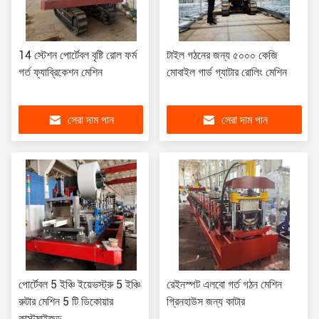
14 স্টেশন পোর্টেবল বৃষ্টি রোল ফর্ম
টাইল গঠনের জন্য ৫০০০ কেজি
গর্ত ফ্যাব্রিকেশন মেশিন
মোবাইল গার্ড গ্যাটার রোলিং মেশিন
সেরা দাম পান
সেরা দাম পান
পোর্টেবল 5 ইঞ্চি ইয়েভস্ট্রু 5 ইঞ্চি
রেইনস্পট এলবো গর্ত গঠন মেশিন
রুটার মেশিন 5 টি ডিকোয়ার
গ্রিনহাউস জন্য কাটার
কাস্টমাইজড