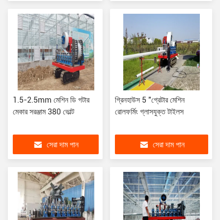
1.5-2.5mm মেশিন ডি গটার
গ্রিনহাউস 5 "গ্রেটার মেশিন
মেকার সরঞ্জাম 380 ভোল্ট
রোলফর্মিং গ্লাসযুক্ত টাইলস
সেরা দাম পান
সেরা দাম পান