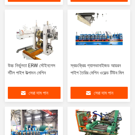
উচ্চ নির্ভুলতা ERW স্টেইনলেস
স্বয়ংক্রিয় গ্যালভানাইজড আয়রন
স্টীল পাইপ উত্পাদন মেশিন
পাইপ তৈরির মেশিন ওয়েল্ড টিউব মিল
সেরা দাম পান
সেরা দাম পান