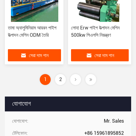
তামা অ্যালুমিনিয়াম আয়রন পাইপ
লোহা Erw পাইপ উত্পাদন মেশিন
উত্পাদন মেশিন ODM তৈরি
500kw পিএলসি নিয়ন্ত্রণ
সেরা দাম পান
সেরা দাম পান
1
2
যোগাযোগ
যোগাযোগ:
Mr. Sales
টেলিফোন:
+86 15961895852