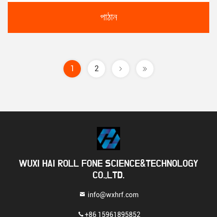
পাঠান
1
2
WUXI HAI ROLL FONE SCIENCE&TECHNOLOGY
CO.,LTD.
info@wxhrf.com
+86 15961895852