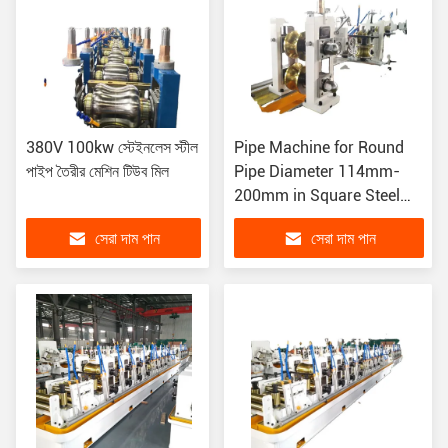
380V 100kw স্টেইনলেস স্টীল
Pipe Machine for Round
পাইপ তৈরীর মেশিন টিউব মিল
Pipe Diameter 114mm-
200mm in Square Steel
Pipe Production Line পাইপ
সেরা দাম পান
সেরা দাম পান
মেশিনের জন্য পাইপ মেশিন