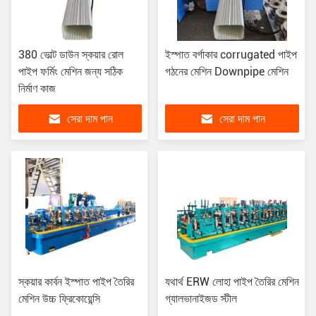
380 ভোল্ট ডাউন স্কয়ার রোল
ইস্পাত বর্গাকার corrugated পাইপ
পাইপ ফর্মিং মেশিন জন্য সঠিক
গঠনের মেশিন Downpipe মেশিন
নির্মাণ কাজ
সেরা দাম পান
সেরা দাম পান
স্কয়ার কার্বন ইস্পাত পাইপ তৈরির
যথার্থ ERW লোহা পাইপ তৈরির মেশিন
মেশিন উচ্চ ফ্রিকোয়েন্সি
গ্যালভানাইজড স্টীল