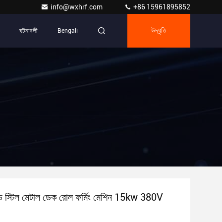
info@wxhrf.com
+86 15961895852
ঘটনাবলী
Bengali
উদ্ধৃতি
ড স্টিল মেটাল ডেক রোল ফর্মিং মেশিন 15kw 380V