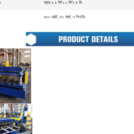
ঃ
প্রায় ৫.৫ মি*১.০ মি*১.৪ মি
৩৮০ ভোল্ট, ৫০ হার্জ, ৩ পিএইচ