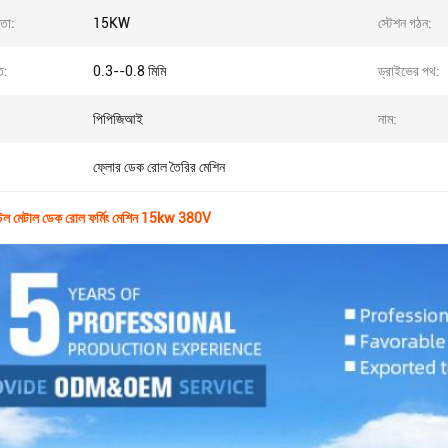
মতা:
15KW
স্টেশন গঠন:
ি:
0.3--0.8 মিমি
ড্রাইভের পথ:
পিপিজিআই
নাম:
ফ্লোর ডেক রোল তৈরির মেশিন
টিল মেটাল ডেক রোল ফর্মিং মেশিন 15kw 380V