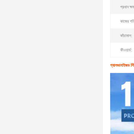
প্রধান ক্ষ
কাজের গত
কাঁচামাল:
কীওয়ার্ড:
গ্যালভানাইজড স্