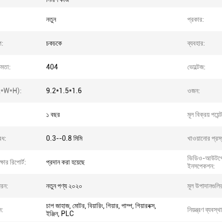
নতুন
প্রকার:
প:
চকচকে
ব্যবহার:
ষমতা:
404
ভোল্টেজ:
(L*W*H):
9.2*1.5*1.6
ওজন:
১ বছর
মূল বিক্রয় পয়েন্
বেধ:
0.3--0.8 মিমি
খাওয়ানোর প্রস
ভিডিও-আউটগো
্ষার রিপোর্ট:
প্রদান করা হয়েছে
ইনসপেকশন:
ধরন:
নতুন পণ্য ২০২০
মূল উপাদানগুলির 
চাপ জাহাজ, মোটর, বিয়ারিং, গিয়ার, পাম্প, গিয়ারবক্স,
ন:
নিয়ন্ত্রণ ব্যবস্থ
ইঞ্জিন, PLC