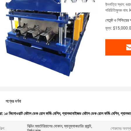
উৎপত্তি স্থল: গুয়া
পরিচিতিমুলক নাম:
পেমেন্ট ও শিপিংয়ের 
মূল্য: $15,000
পণ্যের বর্ণনা
রা:
১৫ কিলোওয়াট মেটাল ডেক রোল ফর্মিং মেশিন
,
গ্যালভানাইজড মেটাল ডেক রোল ফর্মিং মেশিন
,
গ্যালভা
বিল্ডিং ম্যাটেরিয়ালের দোকান, ম্যানুফ্যাকচারিং প্ল্যান্ট,
িল্প:
শোরুমের অবস্থ
নির্মাণ কাজ