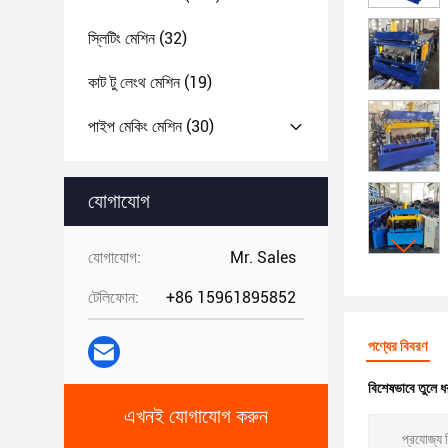
স্লিটিং মেশিন
(32)
কাট টু লেংথ মেশিন
(19)
পাইপ মেকিং মেশিন
(30)
যোগাযোগ
যোগাযোগ:
Mr. Sales
টেলিফোন:
+86 15961895852
পণ্যের বিবরণ
বিশেষভাবে তুলে ধ
এখনই যোগাযোগ করুন
প্রযোজ্য শ