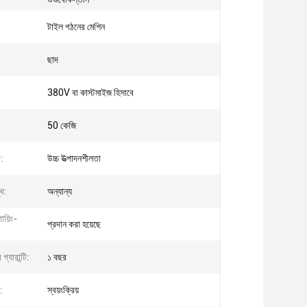
টাইল গঠনের মেশিন
ছাদ
380V বা কাস্টমাইজ হিসাবে
50 কেজি
ট:
উচ্চ উত্পাদনশীলতা
্থ:
অন্যান্য
য়িং-
প্রদান করা হয়েছে
গ্যারান্টি:
১ বছর
া:
স্বয়ংক্রিয়