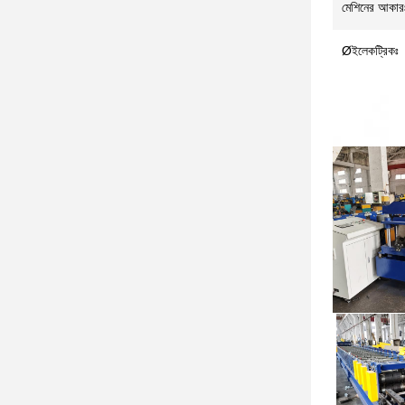
মেশিনের আকার
Øইলেকট্রিকঃ