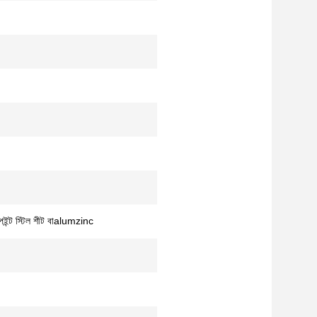
ন্ট স্টিল শীট বাalumzinc