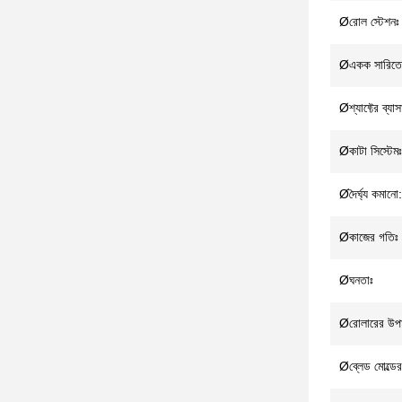
Øরোল স্টেশনঃ
Øএকক সারিতে
Øশ্যাফ্টের ব্যাসা
Øকাটা সিস্টেমঃ
Øদৈর্ঘ্য কমানো:
Øকাজের গতিঃ
Øঘনতাঃ
Øরোলারের উপা
Øব্লেড মোল্ডে