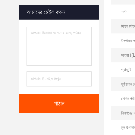
আমাদের মেইল করুন
শর্ত:
টাইল টাই
উৎপাদন ক্
মাত্রা (
গ্যারান্টি:
ঘূর্ণায়মান 
মেশিন পরীক
পাঠান
বিপণনের 
মূল উপাদা