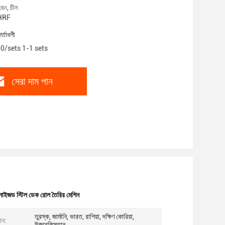
ংডং, চীন
 HRF
শর্তাবলী
.00/sets 1-1 sets
সেরা দাম পান
নাইজড স্টিল ডেক রোল তৈরির মেশিন
তুরস্ক, জার্মানি, ভারত, রাশিয়া, দক্ষিণ কোরিয়া,
ান:
উজবেকিস্তান