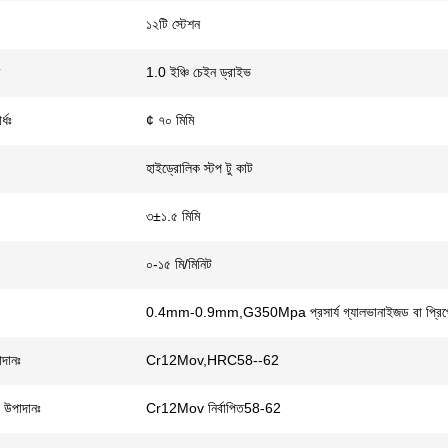
১২টি স্টেশন
1.0 ইঞ্চি চেইন ড্রাইভ
র্ধঃ
¢ ৭০ মিমি
হাইড্রোলিক স্টপ টু কাট
৩±১.৫ মিমি
০-১৫ মি/মিনিট
0.4mm-0.9mm,G350Mpa প্রসার্য গ্যালভানাইজড বা প্রিপেই
দানঃ
Cr12Mov,HRC58--62
র উপাদানঃ
Cr12Mov নির্বাপিত58-62