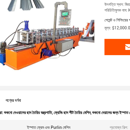
উৎপত্তি স্থল: জিয়া
পরিচিতিমুলক নাম:
পেমেন্ট ও শিপিংয়ের 
মূল্য: $12,000
পণ্যের বর্ণনা
রা:
শুকনো দেওয়ালের ছাদ তৈরির যন্ত্রপাতি
,
ফ্রেমিং ছাদ শীট তৈরির মেশিন
,
শুকনো দেয়ালের জন্য ইস্পাত 
ইস্পাত ফ্রেম এবং Purlin মেশিন
প্রযোজ্য শিল্প: