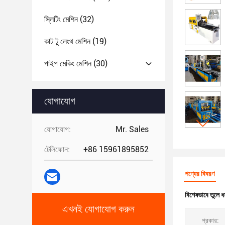
স্লিটিং মেশিন
(32)
কাট টু লেংথ মেশিন
(19)
পাইপ মেকিং মেশিন
(30)
যোগাযোগ
যোগাযোগ:
Mr. Sales
টেলিফোন:
+86 15961895852
পণ্যের বিবরণ
বিশেষভাবে তুলে ধ
এখনই যোগাযোগ করুন
প্রকার: