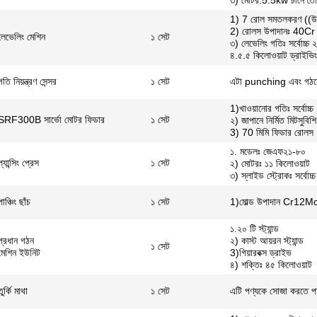
৩) মোটর:5.5kw চীনে তৈ
1) 7 রোল সমতলকরণ ((উপ
2) রোলস উপাদানঃ 40Cr
লেভেলিং মেশিন
১ সেট
৩) লেভেলিং গতিঃ সর্বোচ্চ 
৪.৫.৫ কিলোওয়াট ড্রাইভিং-
গতি নিয়ন্ত্রণ সেন্সর
১ সেট
এটা punching এবং গঠন
1)খাওয়ানোর গতিঃ সর্বোচ্চ
SRF300B সার্ভো মোটর ফিডার
১ সেট
২) জাপানে নির্মিত মিটসুবি
3) 70 মিমি ফিডার রোলস
১. মডেলঃ জেএফ২১-৮০
প্যান্সিং প্রেস
১ সেট
২) মোটরঃ ১১ কিলোওয়াট
৩) স্লাইড স্ট্রোকঃ সর্বোচ্
পাঞ্চিং ছাঁচ
১ সেট
1)মোল্ড উপাদান Cr12M
১.২০ টি স্ট্যান্ড
প্রধান গঠন
২) কাস্ট আয়রন স্ট্যান্ড
১ সেট
মেশিন ইউনিট
3)গিয়ারবক্স ড্রাইভ
৪) শক্তিঃ ৪৫ কিলোওয়াট
তুর্কি মাথা
১ সেট
এটি পণ্যকে সোজা করতে প