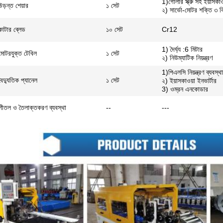
1)গোলার স্ক্রু সহ ইয়াসকাওয
উড়ন্ত শেয়ার
১ সেট
২) সার্ভো-মোটর শক্তি ৩ ক
কাটার ব্লেড
১০ সেট
Cr12
1) দৈর্ঘ্য :6 মিটার
মোটরযুক্ত টেবিল
১ সেট
২) নিউম্যাটিক নিয়ন্ত্রণ
1)পিএলসি নিয়ন্ত্রণ ব্যবস্থ
বৈদ্যুতিক প্যানেল
১ সেট
২) ইয়াসকাওয়া ইনভার্টার
3) ওম্রন এনকোডার
শীতল ও তৈলাক্তকরণ ব্যবস্থা
--
---