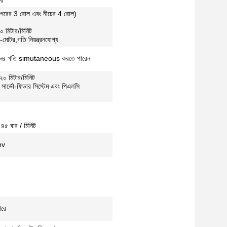
রি
রের 3 রোল এবং নীচের 4 রোল)
২০ মিটার/মিনিট
মোটর,গতি নিয়ন্ত্রনযোগ্য
ের গতি simutaneous করতে পারেন
 ২০ মিটার/মিনিট
শি সার্ভো-ফিডার সিস্টেম এবং পিএলসি
চ ৪৫ বার / মিনিট
ov
ারে