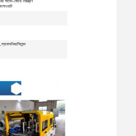
়া সার্ভো-মোটর নিয়ন্ত্রণ
িলোওয়াট
া,প্যানাসনিক/সিমেন্স