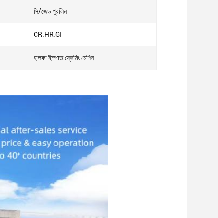
সি/জেড পুরলিন
CR.HR.GI
হালকা ইস্পাত ফ্রেমিং মেশিন