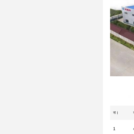
না।
1