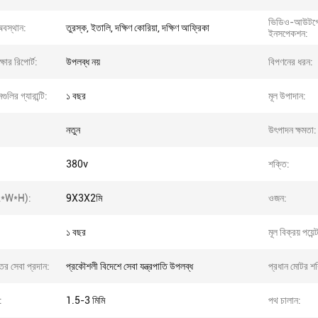
ভিডিও-আউটগো
অবস্থান:
তুরস্ক, ইতালি, দক্ষিণ কোরিয়া, দক্ষিণ আফ্রিকা
ইনসপেকশন:
্ষার রিপোর্ট:
উপলব্ধ নয়
বিপণনের ধরন:
গুলির গ্যারান্টি:
১ বছর
মূল উপাদান:
নতুন
উৎপাদন ক্ষমতা:
380v
শক্তি:
(L*W*H):
9X3X2মি
ওজন:
১ বছর
মূল বিক্রয় পয়েন্
্তর সেবা প্রদান:
প্রকৌশলী বিদেশে সেবা যন্ত্রপাতি উপলব্ধ
প্রধান মোটর শক
:
1.5-3 মিমি
পথ চালান: