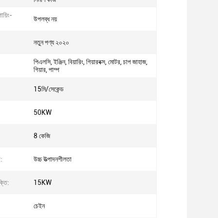
য়িং-
উপলব্ধ নয়
নতুন পণ্য ২০২০
পিএলসি, ইঞ্জিন, বিয়ারিং, গিয়ারবক্স, মোটর, চাপ জাহাজ,
গিয়ার, পাম্প
15মি/সেকেন্ড
50KW
8 কেজি
ট:
উচ্চ উত্পাদনশীলতা
্তি:
15KW
চেইন