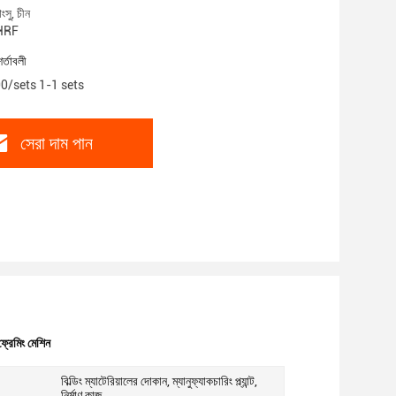
ংসু, চীন
 HRF
শর্তাবলী
.00/sets 1-1 sets
সেরা দাম পান
ফ্রেমিং মেশিন
বিল্ডিং ম্যাটেরিয়ালের দোকান, ম্যানুফ্যাকচারিং প্ল্যান্ট,
নির্মাণ কাজ