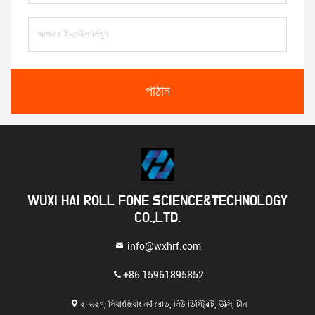
পাঠান
WUXI HAI ROLL FONE SCIENCE&TECHNOLOGY
CO.,LTD.
info@wxhrf.com
+86 15961895852
২-৬২৭, সিয়াংজিয়াং নর্থ রোড, নিউ ডিস্ট্রিক্ট, উক্সি, চীন